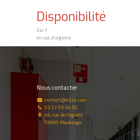
Disponibilité
24/7
en cas d’urgence
Nous contacter
contact@e2sit.com
03 27 53 04 05
49, rue de l’égalité
59600 Maubeuge