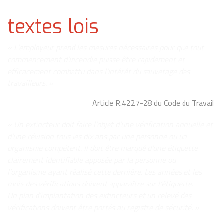
textes lois
« L’employeur prend les mesures nécessaires pour que tout
commencement d’incendie puisse être rapidement et
efficacement combattu dans l’intérêt du sauvetage des
travailleurs. »
Article R.4227-28 du Code du Travail
« Un extincteur doit faire l’objet d’une vérification annuelle et
d’une révision tous les dix ans par une personne ou un
organisme compétent. Il doit être marqué d’une étiquette
clairement identifiable apposée par la personne ou
l’organisme ayant réalisé cette dernière. Les années et les
mois des vérifications doivent apparaître sur l’étiquette.
Un plan d’implantation des extincteurs et un relevé des
vérifications doivent être portés au registre de sécurité. »