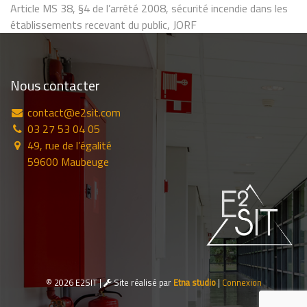
Article MS 38, §4 de l’arrêté 2008, sécurité incendie dans les
établissements recevant du public, JORF
Nous contacter
contact@e2sit.com
03 27 53 04 05
49, rue de l’égalité
59600 Maubeuge
© 2026 E2SIT |
Site réalisé par
Etna studio
|
Connexion